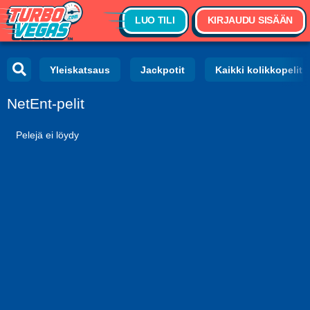
LUO TILI
KIRJAUDU SISÄÄN
Yleiskatsaus
Jackpotit
Kaikki kolikkopelit
NetEnt-pelit
Pelejä ei löydy