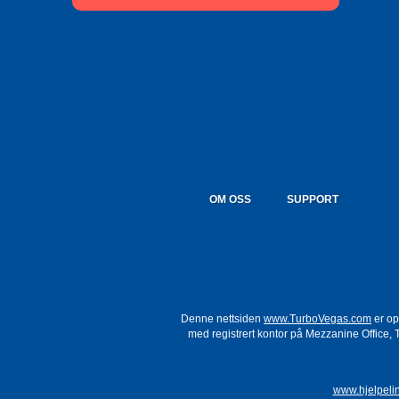
OM OSS
SUPPORT
Denne nettsiden
www.TurboVegas.com
er op
med registrert kontor på Mezzanine Office, 
www.hjelpeli