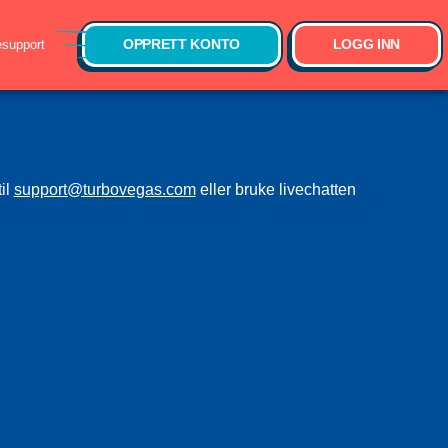
OPPRETT KONTO
LOGG INN
esupport
il
support@turbovegas.com
eller bruke livechatten