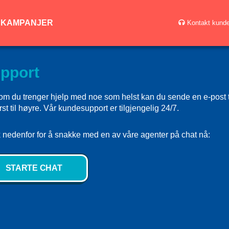
KAMPANJER
Kontakt kund
pport
m du trenger hjelp med noe som helst kan du sende en e-post t
st til høyre. Vår kundesupport er tilgjengelig 24/7.
 nedenfor for å snakke med en av våre agenter på chat nå:
STARTE CHAT