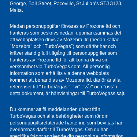
George, Ball Street, Paceville, St Julian’s STJ 3123,
Malta.
Medan personuppgifter förvaras av Prozone ltd och
hanteras som beskrivs nedan, uppmärksammas det
att webbplatsen drivs av Mozebra ltd (nedan kallad
"Mozebra" och "TurboVegas") som därför har och
kräver ständig full tillgång till personuppgifter som
hanteras av Prozone ltd för att kunna driva sin
verksamhet via TurboVegas.com. All personlig
information som erhållits via denna webbplats
kommer att behandlas av Mozebra ltd, därför är alla
referenser till "TurboVegas ", "vi", "vår" och "oss" i
detta dokument, är hänvisningar till TurboVegass sajt.
Du kommer att få meddelanden direct från
TurboVegas och alla behörigheter som rör din
personuppgiftsrelaterade hantering som beviljas här
överlämnas därför till TurboVegas. Om du har
specifika frågor angående din personliga information