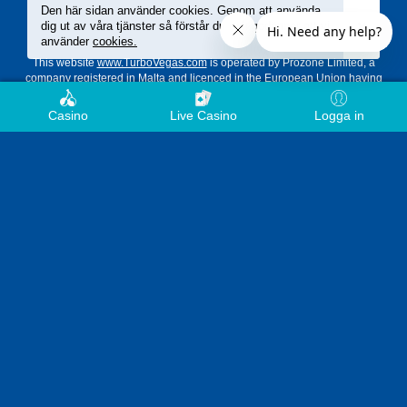
Den här sidan använder cookies. Genom att använda
dig ut av våra tjänster så förstår du och godänner att vi
använder
cookies.
This website
www.TurboVegas.com
is operated by Prozone Limited, a
company registered in Malta and licenced in the European Union having
company registration number C97366 and a registered office at Mezzanine
Office, The George, Ball Street, Paceville, St Julian’s STJ 3123, Malta.
Logga in
Casino
Live Casino
Prozone Limited is operating under the following license, issued by MGA
(Malta Gaming Authority):
MGA/B2C/908/2021
granted as of the 29th of
October 2021.
Gambling can be addictive. Play responsibly.
www.gamblingtherapy.org
&
www.gamblersanonymous.org
&
www.begambleaware.org
SPEL OCH BETALNINGSLEVERANTÖRER