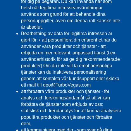
för dig på begäran. Du kan invända när som
helst när legitima intresseanvändningar
används som grund för att behandla dina
personuppgifter, även om denna rätt kanske inte
är absolut.
Bearbetning av data för legitima intressen är
gjort för: • att personifiera din erfarenhet när du
använder våra produkter och tjänster - att
erbjuda en mer relevant, anpassad tjänst (t.ex.
användarhistorik för att ge dig rekommenderade
produkter) Om du inte vill ta emot personliga
tjänster kan du inaktivera personalisering
genom att kontakta vår kundsupport eller skicka
ett mail till
dpo@TurboVegas.com
att förbättra våra produkter och tjänster - för
analys och forskningsändamål så att vi kan
förbättra de tjänster som erbjuds av oss;
statistisk och trendanalys för att kunna analysera
populära produkter och tjänster och förbättra
dem,
att kommunicera med dig - som svar på dina