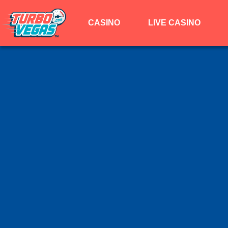
CASINO
LIVE CASINO