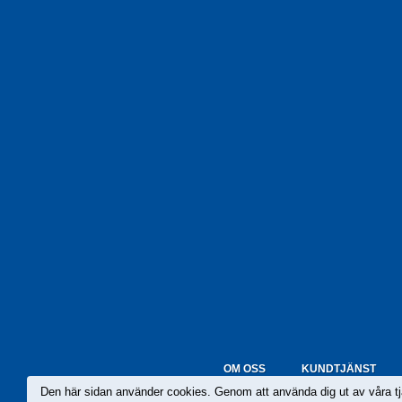
OM OSS
KUNDTJÄNST
Den här sidan använder cookies. Genom att använda dig ut av våra tj