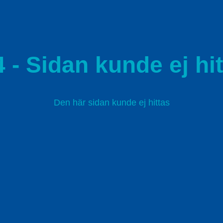
 - Sidan kunde ej hi
Den här sidan kunde ej hittas